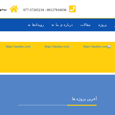
بوشهر 
09127916036 - 077-37265218
پروژه
مقالات
درباره ی ما
رویدادها
آخرین پروژه ها