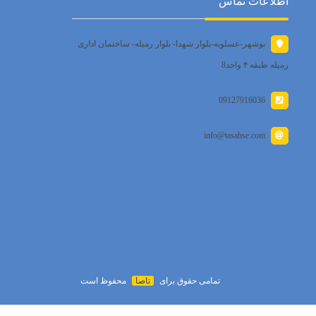
اطلاعات تماس
بوشهر-عسلویه-بلوار شهدا- بلوار رمیله- ساختمان اداری
رمیله طبقه ۴ واحد8
09127916036
info@tasahse.com
تمامی حقوق برای
تاصا
محفوظ است